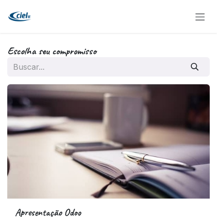
Pular para o conteúdo
Escolha seu compromisso
Apresentação Odoo